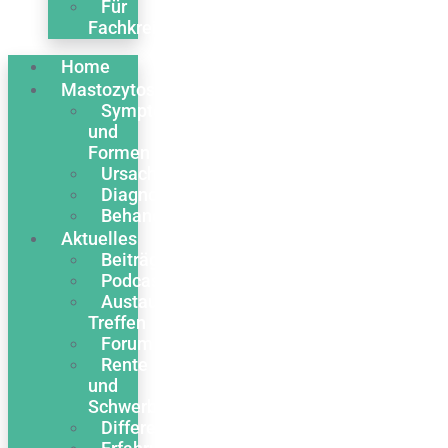
Für
Fachkreise
Home
Mastozytose
Symptome
und
Formen
Ursachen
Diagnose
Behandlung
Aktuelles
Beiträge
Podcasts
Austausch
Treffen
Forum
Rente
und
Schwerbehinderung
Differentialdiagnose