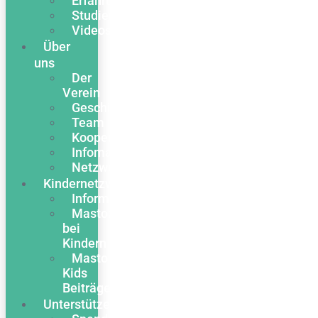
Erfahrungsberichte
Studien
Videos
Über
uns
Der
Verein
Geschichte
Team
Kooperationen
Infomaterial
Netzwerk
Kindernetzwerk
Informationen
Mastozytose
bei
Kindern
Masto
Kids
Beiträge
Unterstützen