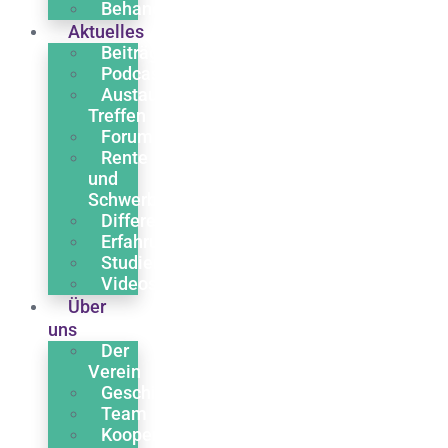
Behandlung
Aktuelles
Beiträge
Podcasts
Austausch
Treffen
Forum
Rente
und
Schwerbehinderung
Differentialdiagnose
Erfahrungsberichte
Studien
Videos
Über
uns
Der
Verein
Geschichte
Team
Kooperationen