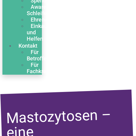
Spenden
Awareness
Schleife
Ehrenamt
Einkaufen
und
Helfen
Kontakt
Für
Betroffene
Für
Fachkreise
Mastozytosen –
eine