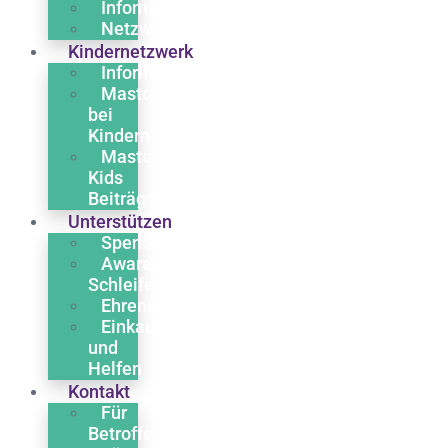
Infomaterial
Netzwerk
Kindernetzwerk
Informationen
Mastozytose
bei
Kindern
Masto
Kids
Beiträge
Unterstützen
Spenden
Awareness
Schleife
Ehrenamt
Einkaufen
und
Helfen
Kontakt
Für
Betroffene