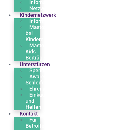
Infomaterial
Netzwerk
Kindernetzwerk
Informationen
Mastozytose
bei
Kindern
Masto
Kids
Beiträge
Unterstützen
Spenden
Awareness
Schleife
Ehrenamt
Einkaufen
und
Helfen
Kontakt
Für
Betroffene