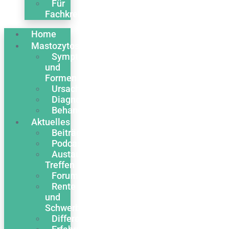
Für
Fachkreise
Home
Mastozytose
Symptome
und
Formen
Ursachen
Diagnose
Behandlung
Aktuelles
Beiträge
Podcasts
Austausch
Treffen
Forum
Rente
und
Schwerbehinderung
Differentialdiagnose