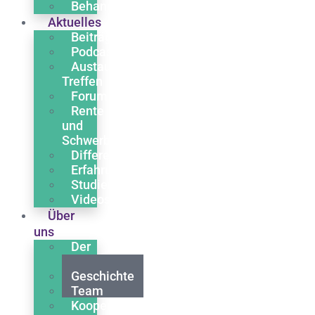
Behandlung
Aktuelles
Beiträge
Podcasts
Austausch
Treffen
Forum
Rente
und
Schwerbehinderung
Differentialdiagnose
Erfahrungsberichte
Studien
Videos
Über
uns
Der
Verein
Geschichte
Team
Kooperationen