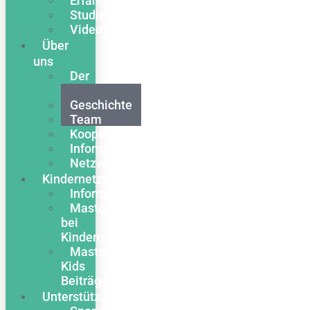
Erfahrungsberichte
Studien
Videos
Über
uns
Der
Verein
Geschichte
Team
Kooperationen
Infomaterial
Netzwerk
Kindernetzwerk
Informationen
Mastozytose
bei
Kindern
Masto
Kids
Beiträge
Unterstützen