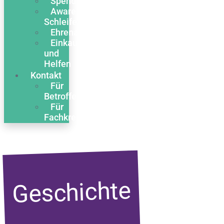
Spenden
Awareness
Schleife
Ehrenamt
Einkaufen
und
Helfen
Kontakt
Für
Betroffene
Für
Fachkreise
Geschichte