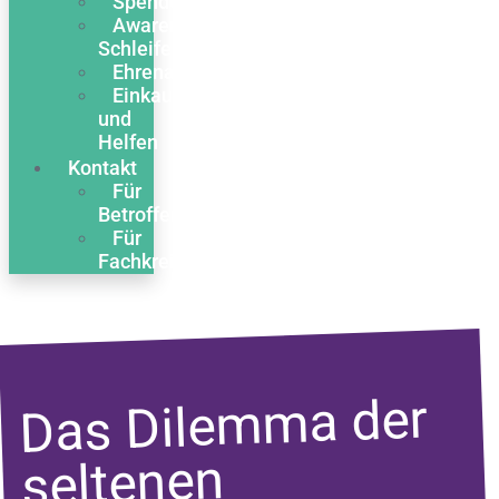
Spenden
Awareness
Schleife
Ehrenamt
Einkaufen
und
Helfen
Kontakt
Für
Betroffene
Für
Fachkreise
Das Dilemma der
seltenen