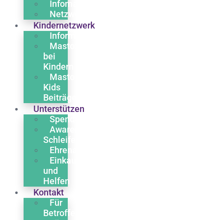
Infomaterial
Netzwerk
Kindernetzwerk
Informationen
Mastozytose
bei
Kindern
Masto
Kids
Beiträge
Unterstützen
Spenden
Awareness
Schleife
Ehrenamt
Einkaufen
und
Helfen
Kontakt
Für
Betroffene