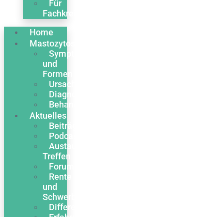
Für
Fachkreise
Home
Mastozytose
Symptome
und
Formen
Ursachen
Diagnose
Behandlung
Aktuelles
Beiträge
Podcasts
Austausch
Treffen
Forum
Rente
und
Schwerbehinderung
Differentialdiagnose