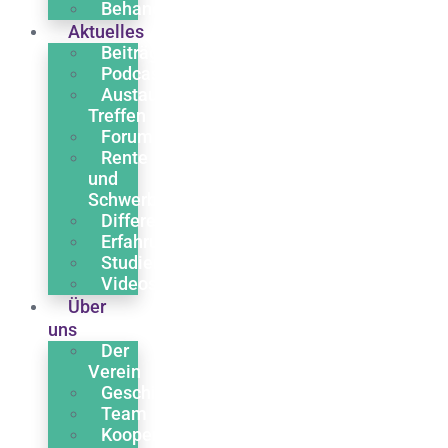
Behandlung
Aktuelles
Beiträge
Podcasts
Austausch
Treffen
Forum
Rente
und
Schwerbehinderung
Differentialdiagnose
Erfahrungsberichte
Studien
Videos
Über
uns
Der
Verein
Geschichte
Team
Kooperationen