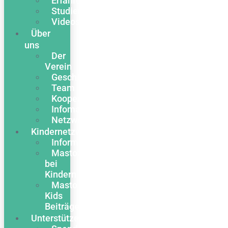
Erfahrungsberichte
Studien
Videos
Über
uns
Der
Verein
Geschichte
Team
Kooperationen
Infomaterial
Netzwerk
Kindernetzwerk
Informationen
Mastozytose
bei
Kindern
Masto
Kids
Beiträge
Unterstützen